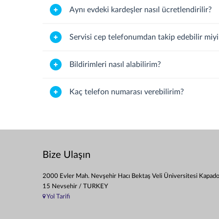
Aynı evdeki kardeşler nasıl ücretlendirilir?
Servisi cep telefonumdan takip edebilir miy
Bildirimleri nasıl alabilirim?
Kaç telefon numarası verebilirim?
Bize Ulaşın
2000 Evler Mah. Nevşehir Hacı Bektaş Veli Üniversitesi Kapad
15 Nevsehir / TURKEY
Yol Tarifi