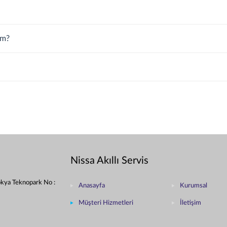
im?
Nissa Akıllı Servis
okya Teknopark No :
Anasayfa
Kurumsal
Müşteri Hizmetleri
İletişim